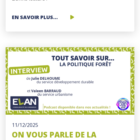
UN
EN SAVOIR PLUS...
NOUVEL
ELAN
INFOS
!
11/12/2025
ON VOUS PARLE DE LA