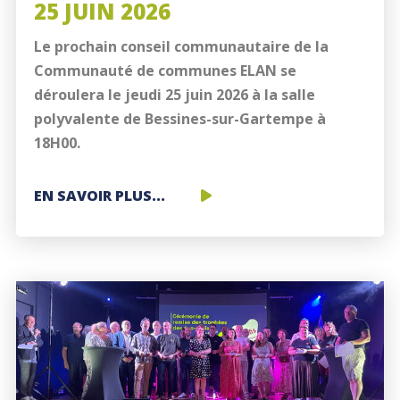
25 JUIN 2026
Le prochain conseil communautaire de la
Communauté de communes ELAN se
déroulera le jeudi 25 juin 2026 à la salle
polyvalente de Bessines-sur-Gartempe à
18H00.
CONSEIL
EN SAVOIR PLUS...
COMMUNAUTAIRE
LE
25
JUIN
2026