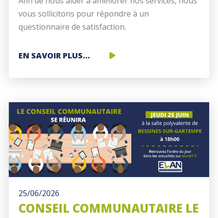
Afin de nous aider à améliorer nos services, nous
vous sollicitons pour répondre à un
questionnaire de satisfaction.
VOTRE
EN SAVOIR PLUS...
AVIS
NOUS
INTÉRESSE
25/06/2026
CONSEIL COMMUNAUTAIRE LE