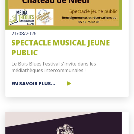
21/08/2026
SPECTACLE MUSICAL JEUNE
PUBLIC
Le Buis Blues Festival s'invite dans les
médiathèques intercommunales !
SPECTACLE
EN SAVOIR PLUS...
MUSICAL
JEUNE
PUBLIC