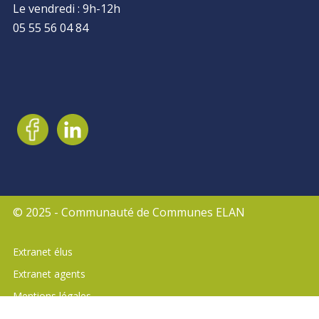
Le vendredi : 9h-12h
05 55 56 04 84
© 2025 - Communauté de Communes ELAN
Aller
Extranet élus
au
Extranet agents
contenu
Mentions légales
Plan du site