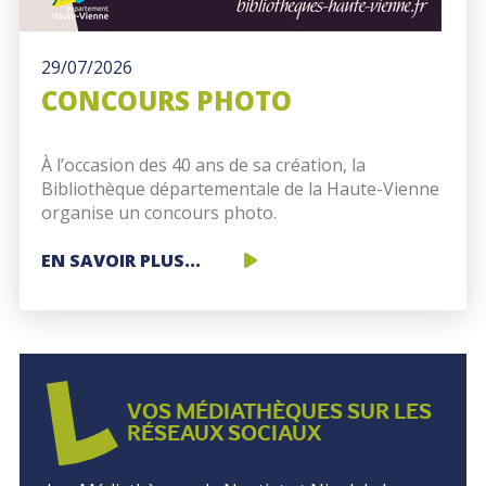
29/07/2026
CONCOURS PHOTO
À l’occasion des 40 ans de sa création, la
Bibliothèque départementale de la Haute-Vienne
organise un concours photo.
CONCOURS
EN SAVOIR PLUS...
PHOTO
VOS MÉDIATHÈQUES SUR LES
RÉSEAUX SOCIAUX