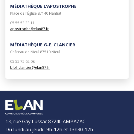
MÉDIATHÈQUE L’APOSTROPHE
Place de l'Église 87140 Nantiat
05 55 53 33 11
apostrophe@elan87.fr
MÉDIATHÈQUE G-E. CLANCIER
Château de Nieul 87510 Nieul
05 55 75 62 08
bibli.clancier@elan87.fr
13, rue Gay Lussac 87240 AMBAZAC
Du lundi au jeudi : 9h-12h et 13h30-17h