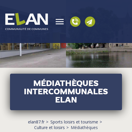
MÉDIATHÈQUES
INTERCOMMUNALES
ELAN
elan87.fr
Sports loisirs et tourisme
Culture et loisirs
Médiathèques