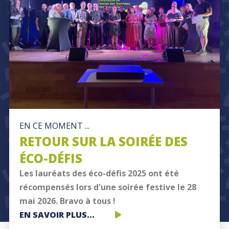
EN CE MOMENT ...
RETOUR SUR LA SOIRÉE DES
ÉCO-DÉFIS
Les lauréats des éco-défis 2025 ont été
récompensés lors d'une soirée festive le 28
mai 2026. Bravo à tous !
RETOUR
EN SAVOIR PLUS...
SUR