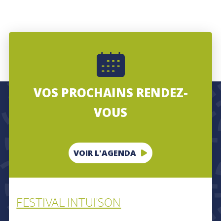
VOS PROCHAINS RENDEZ-
BIENVENUE
VOUS
Mots-
clés
VOIR L'AGENDA
FESTIVAL INTUI'SON